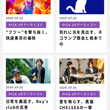
2026.08.05
2026.08.05
PICK UPアーティスト
PICK UPアーティスト
“フツー”を撃ち抜く、
別れに光を見出す、ネ
快速東京の痛快
コランプ商会と栢本て
の
2026.08.05
2026.08.05
PICK UPアーティスト
PICK UPアーティスト
日常を裏返す、Roy’s
愛を鳴らす、黒猫
clubの反骨
CHELSEAの一撃