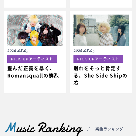
2026.08.05
2026.08.05
PICK UPアーティスト
PICK UPアーティスト
歪んだ正義を暴く、
別れをそっと肯定す
Romansquallの鮮烈
る、She Side Shipの
芯
M
usic Ranking
楽曲ランキング