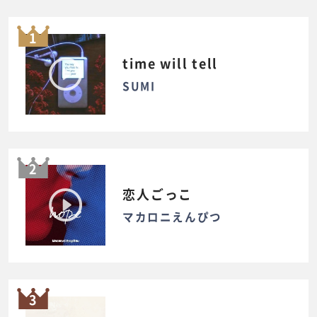
1
time will tell
SUMI
2
恋人ごっこ
マカロニえんぴつ
3