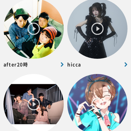
after20時
hicca