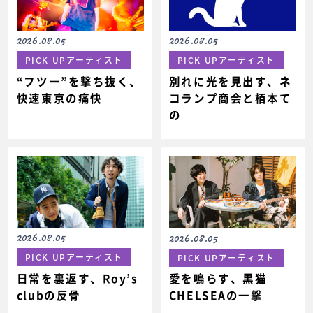
2026.08.05
2026.08.05
PICK UPアーティスト
PICK UPアーティスト
“フツー”を撃ち抜く、
別れに光を見出す、ネ
快速東京の痛快
コランプ商会と栢本て
の
2026.08.05
2026.08.05
PICK UPアーティスト
PICK UPアーティスト
日常を裏返す、Roy’s
愛を鳴らす、黒猫
clubの反骨
CHELSEAの一撃