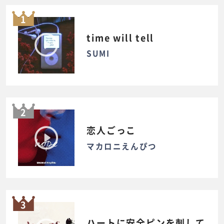
1
time will tell
SUMI
2
恋人ごっこ
マカロニえんぴつ
3
ハートに安全ピンを刺して