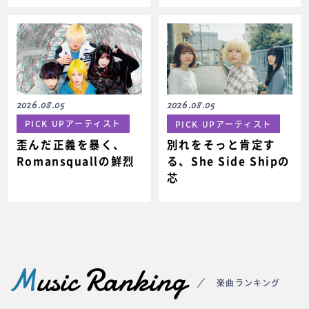
2026.08.05
2026.08.05
PICK UPアーティスト
PICK UPアーティスト
歪んだ正義を暴く、
別れをそっと肯定す
Romansquallの鮮烈
る、She Side Shipの
芯
M
usic Ranking
楽曲ランキング