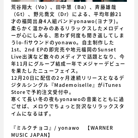
荒谷翔大（Vo）、田中慧（Ba）、斉藤雄哉
（Gt）、野元喬文（Dr）による、平均年齢21
才の福岡出身4人組バンドyonawo(ヨナヲ)。
柔らかく温かみのあるリラックスしたメロディ
ーが心にしみる、思わず何度も聞き返してしま
うlo-fiサウンドのyonawo。自主制作した
1st、2nd EPの即完売や地元福岡のSunset
Live出演など数々のメディアで話題となり、今
年11月にグループ結成一年でメジャーデビュー
を果たしたニューフェイス。
12月20日に配信の2ヶ月連続リリースとなるデ
ジタルシングル『Mademoiselle』がiTunes
Storeで予約注文受付中。
寒くて長い冬の夜もyonawoの音楽とともに過
ごせば、メロウでちょっと贅沢なリラックスタ
イムになるはず。
『ミルクチョコ』/ yonawo 【WARNER
MUSIC JAPAN】