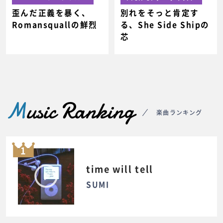
歪んだ正義を暴く、
別れをそっと肯定す
Romansquallの鮮烈
る、She Side Shipの
芯
M
usic Ranking
楽曲ランキング
1
time will tell
SUMI