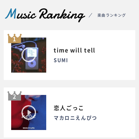
M
usic Ranking
楽曲ランキング
1
time will tell
SUMI
2
恋人ごっこ
マカロニえんぴつ