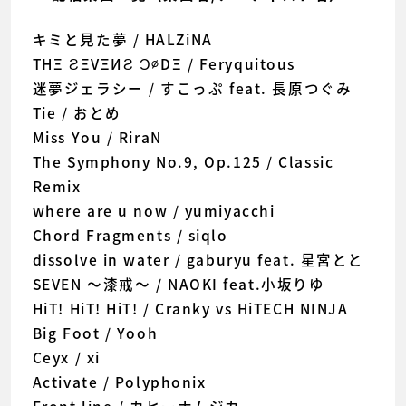
キミと見た夢 / HALZiNA
TΗΞ ƧΞVΞИƧ Ͻ∅DΞ / Feryquitous
迷夢ジェラシー / すこっぷ feat. 長原つぐみ
Tie / おとめ
Miss You / RiraN
The Symphony No.9, Op.125 / Classic
Remix
where are u now / yumiyacchi
Chord Fragments / siqlo
dissolve in water / gaburyu feat. 星宮とと
SEVEN 〜漆戒〜 / NAOKI feat.小坂りゆ
HiT! HiT! HiT! / Cranky vs HiTECH NINJA
Big Foot / Yooh
Ceyx / xi
Activate / Polyphonix