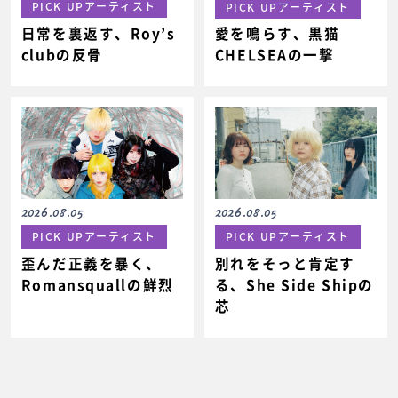
PICK UPアーティスト
PICK UPアーティスト
日常を裏返す、Roy’s
愛を鳴らす、黒猫
clubの反骨
CHELSEAの一撃
2026.08.05
2026.08.05
PICK UPアーティスト
PICK UPアーティスト
歪んだ正義を暴く、
別れをそっと肯定す
Romansquallの鮮烈
る、She Side Shipの
芯