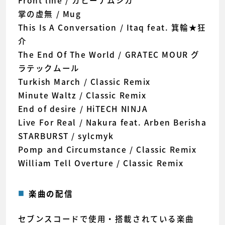
Front line / カヒーナムジカ
掌の虚無 / Mug
This Is A Conversation / Itaq feat. 箕輪★狂
介
The End Of The World / GRATEC MOUR グ
ラテックムール
Turkish March / Classic Remix
Minute Waltz / Classic Remix
End of desire / HiTECH NINJA
Live For Real / Nakura feat. Arben Berisha
STARBURST / sylcmyk
Pomp and Circumstance / Classic Remix
William Tell Overture / Classic Remix
楽曲の配信
セブンスコードで使用・搭載されている楽曲