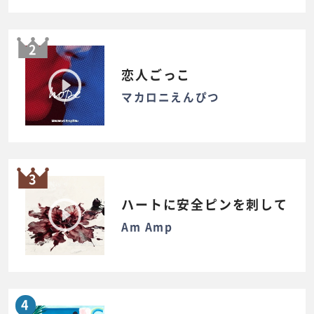
2
恋人ごっこ
マカロニえんぴつ
3
ハートに安全ピンを刺して
Am Amp
4