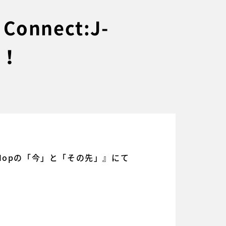
onnect:J-
に！
ip Hopの「今」と「その先」』にて