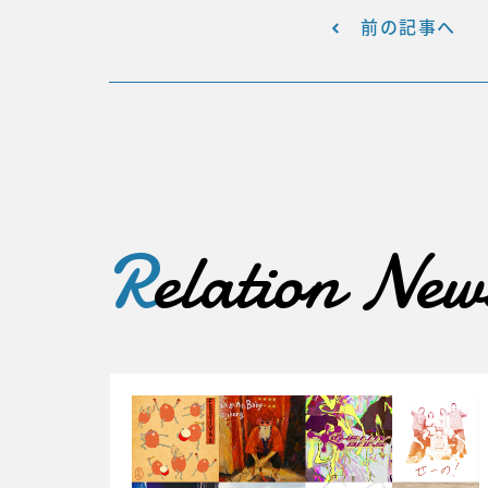
前の記事へ
R
elation New