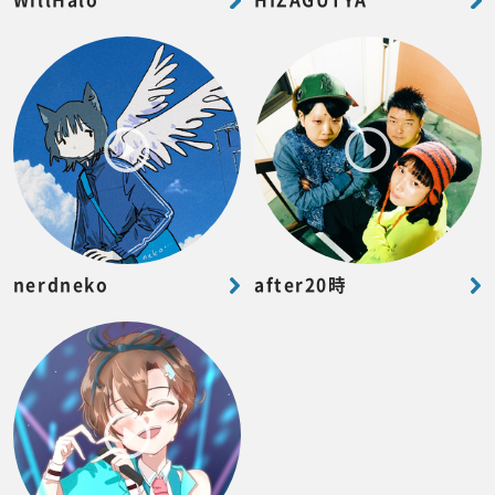
WillHalo
HIZAGUTYA
nerdneko
after20時