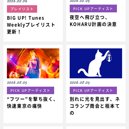
2026.08.05
2026.08.06
PICK UPアーティスト
プレイリスト
夜空へ飛び立つ、
BIG UP! Tunes
KOHARU計画の決意
Weeklyプレイリスト
更新！
2026.08.05
2026.08.05
PICK UPアーティスト
PICK UPアーティスト
“フツー”を撃ち抜く、
別れに光を見出す、ネ
快速東京の痛快
コランプ商会と栢本て
の