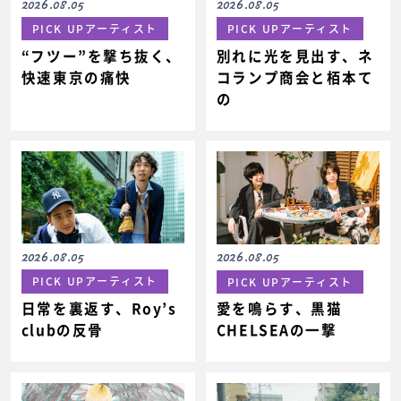
2026.08.05
2026.08.05
PICK UPアーティスト
PICK UPアーティスト
“フツー”を撃ち抜く、
別れに光を見出す、ネ
快速東京の痛快
コランプ商会と栢本て
の
2026.08.05
2026.08.05
PICK UPアーティスト
PICK UPアーティスト
日常を裏返す、Roy’s
愛を鳴らす、黒猫
clubの反骨
CHELSEAの一撃