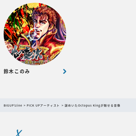
鈴木このみ
BIGUP!zine
PICK UPアーティスト
謎めいたOctopus Kingが魅せる音像
X