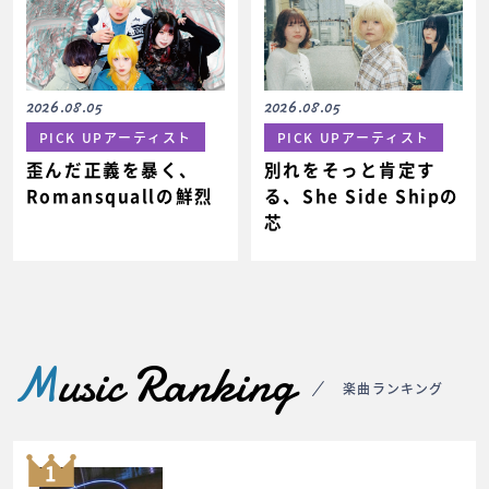
2026.08.05
2026.08.05
PICK UPアーティスト
PICK UPアーティスト
歪んだ正義を暴く、
別れをそっと肯定す
Romansquallの鮮烈
る、She Side Shipの
芯
M
usic Ranking
楽曲ランキング
1