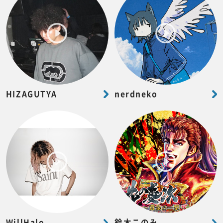
HIZAGUTYA
nerdneko
WillHalo
鈴木このみ