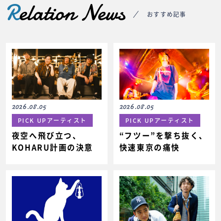
R
elation News
おすすめ記事
2026.08.05
2026.08.05
PICK UPアーティスト
PICK UPアーティスト
夜空へ飛び立つ、
“フツー”を撃ち抜く、
KOHARU計画の決意
快速東京の痛快