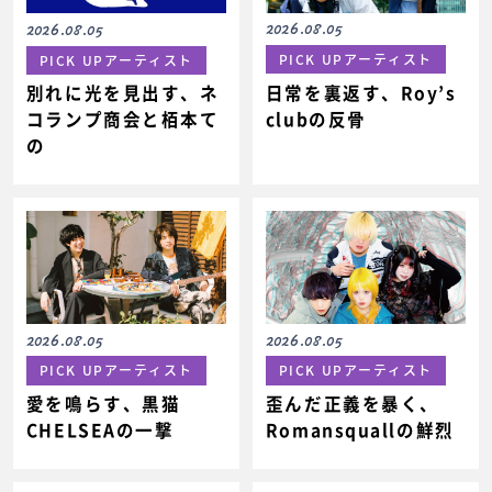
2026.08.05
2026.08.05
PICK UPアーティスト
PICK UPアーティスト
日常を裏返す、Roy’s
別れに光を見出す、ネ
clubの反骨
コランプ商会と栢本て
の
2026.08.05
2026.08.05
PICK UPアーティスト
PICK UPアーティスト
愛を鳴らす、黒猫
歪んだ正義を暴く、
CHELSEAの一撃
Romansquallの鮮烈