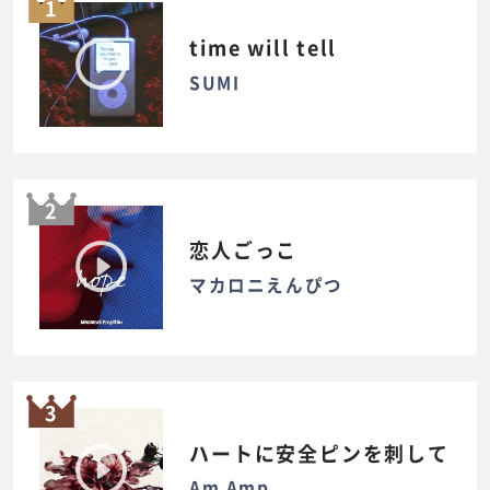
1
time will tell
SUMI
2
恋人ごっこ
マカロニえんぴつ
3
ハートに安全ピンを刺して
Am Amp