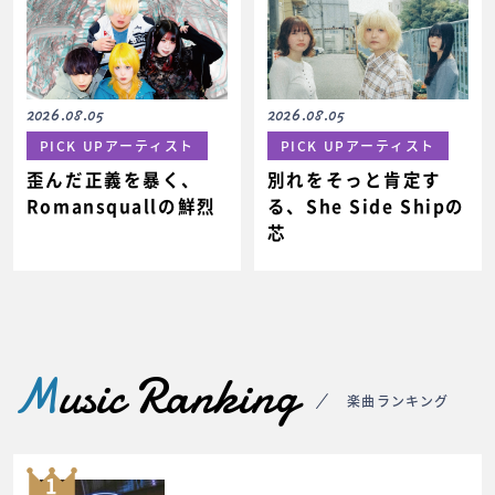
2026.08.05
2026.08.05
PICK UPアーティスト
PICK UPアーティスト
歪んだ正義を暴く、
別れをそっと肯定す
Romansquallの鮮烈
る、She Side Shipの
芯
M
usic Ranking
楽曲ランキング
1