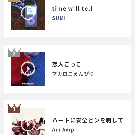
time will tell
SUMI
2
恋人ごっこ
マカロニえんぴつ
3
ハートに安全ピンを刺して
Am Amp