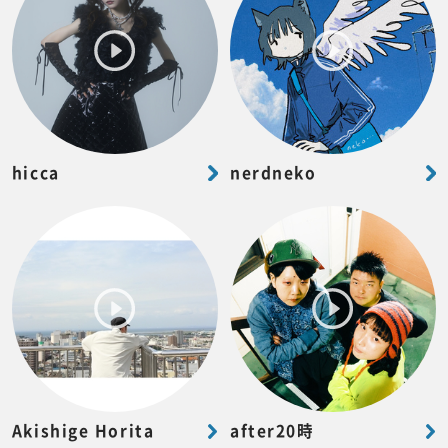
hicca
nerdneko
Akishige Horita
after20時