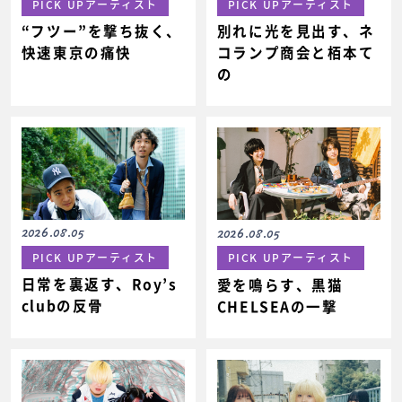
PICK UPアーティスト
PICK UPアーティスト
“フツー”を撃ち抜く、
別れに光を見出す、ネ
快速東京の痛快
コランプ商会と栢本て
の
2026.08.05
2026.08.05
PICK UPアーティスト
PICK UPアーティスト
日常を裏返す、Roy’s
愛を鳴らす、黒猫
clubの反骨
CHELSEAの一撃