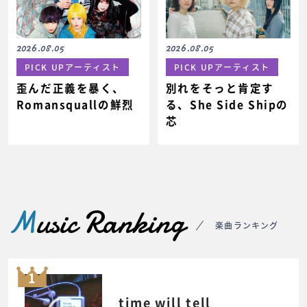
2026.08.05
2026.08.05
PICK UPアーティスト
PICK UPアーティスト
歪んだ正義を暴く、
別れをそっと肯定す
Romansquallの鮮烈
る、She Side Shipの
芯
M
usic Ranking
楽曲ランキング
1
time will tell