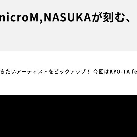
t. microM,NASUKAが刻
今聴きたいアーティストをピックアップ！ 今回は
KYO-TA f