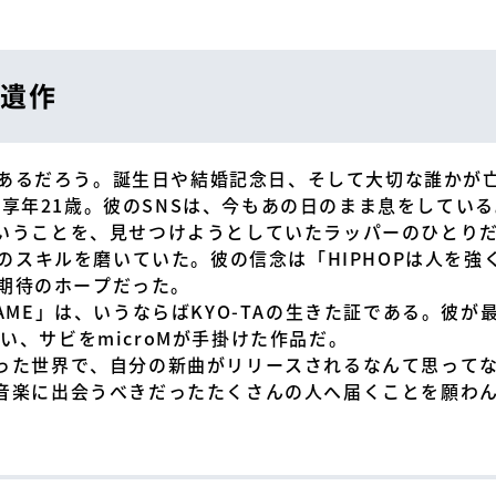
遺作
あるだろう。誕生日や結婚記念日、そして大切な誰かが亡く
享年21歳。彼のSNSは、今もあの日のまま息をしている
」ということを、見せつけようとしていたラッパーのひとり
動、そのスキルを磨いていた。彼の信念は「HIPHOPは人を
期待のホープだった。
 FAME」は、いうならばKYO-TAの生きた証である。彼
い、サビをmicroMが手掛けた作品だ。
くなった世界で、自分の新曲がリリースされるなんて思って
彼の音楽に出会うべきだったたくさんの人へ届くことを願わ