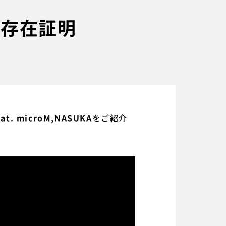
む、存在証明
をご紹介
eat. microM,NASUKA