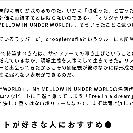
果的に周りが決めるものだ。いかに「頑張った」と言った
評価に直結するとは限らないのである。「オリジナリテ
ELLOW IN UNDER WORLDは、そういったことに
いるラッパーだ。droogiemafiaというクルーにも
R WORLDで特筆すべき点は、サイファーでの叩き上げとい
増えているなか、現場主義を大事にして生きてきた。リ
ーと出会ってきたからこその価値観が彼のなかには形成
性に溺れない表現ができるのだ。
WORLD』、MY MELLOW IN UNDER WORLD
ロウなビートに自然と乗ってしまう「Free in a dre
曲と決して重くはないボリュームなので、まずは聞き流し
ストが好きな人におすすめ●