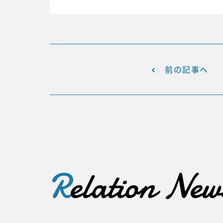
前の記事へ
R
elation New