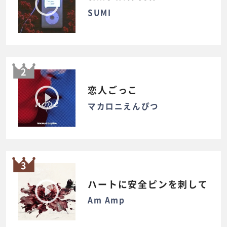
SUMI
2
恋人ごっこ
マカロニえんぴつ
3
ハートに安全ピンを刺して
Am Amp