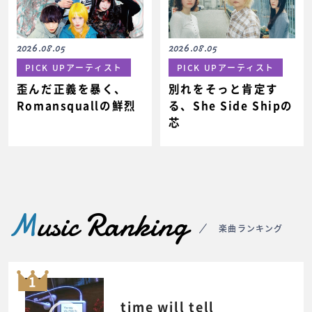
2026.08.05
2026.08.05
PICK UPアーティスト
PICK UPアーティスト
歪んだ正義を暴く、
別れをそっと肯定す
Romansquallの鮮烈
る、She Side Shipの
芯
M
usic Ranking
楽曲ランキング
1
time will tell