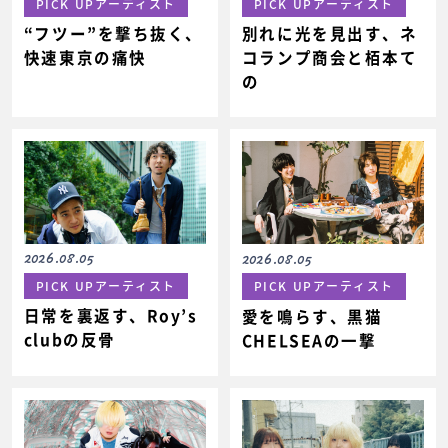
PICK UPアーティスト
PICK UPアーティスト
“フツー”を撃ち抜く、
別れに光を見出す、ネ
快速東京の痛快
コランプ商会と栢本て
の
2026.08.05
2026.08.05
PICK UPアーティスト
PICK UPアーティスト
日常を裏返す、Roy’s
愛を鳴らす、黒猫
clubの反骨
CHELSEAの一撃