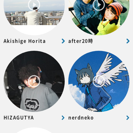
Akishige Horita
after20時
HIZAGUTYA
nerdneko