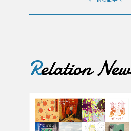
R
elation New