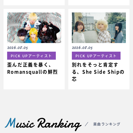
2026.08.05
2026.08.05
PICK UPアーティスト
PICK UPアーティスト
歪んだ正義を暴く、
別れをそっと肯定す
Romansquallの鮮烈
る、She Side Shipの
芯
M
usic Ranking
楽曲ランキング