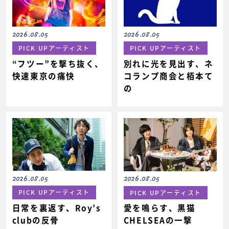
2026.08.05
2026.08.05
PICK UPアーティスト
PICK UPアーティスト
“フツー”を撃ち抜く、
別れに光を見出す、ネ
快速東京の痛快
コランプ商会と栢本て
の
2026.08.05
2026.08.05
PICK UPアーティスト
PICK UPアーティスト
日常を裏返す、Roy’s
愛を鳴らす、黒猫
clubの反骨
CHELSEAの一撃