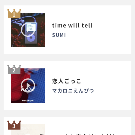
1
time will tell
SUMI
2
恋人ごっこ
マカロニえんぴつ
3