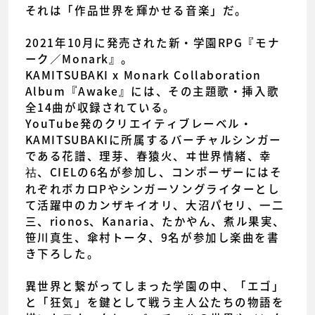
それは「作品世界を輝かせる音楽」だ。
2021年10月に発売された新・学園RPG『モナ
ーク／Monark』。
KAMITSUBAKI x Monark Collaboration
Album『Awake』には、その主題歌・挿入歌
全14曲が収録されている。
YouTube発のクリエイティブレーベル・
KAMITSUBAKIに所属するバーチャルシンガー
である花譜、理芽、春猿火、ヰ世界情緒、幸
祜、CIELの6名が参加し、コンポーザーにはそ
れぞれボカロPやシンガーソングライターとし
て活躍中のカンザキイオリ、大沼パセリ、一二
三、rionos、Kanaria、たかやん、煮ル果実、
笹川真生、傘村トータ、9名が参加し楽曲を書
き下ろした。
異世界と繋がってしまった学園の中、「エゴ」
と「狂気」を鍵として戦う主人公たちの物語を