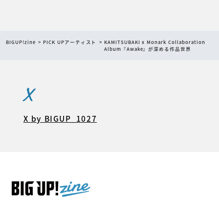
BIGUP!zine
PICK UPアーティスト
KAMITSUBAKI x Monark Collaboration
Album『Awake』が深める作品世界
X
X by BIGUP_1027