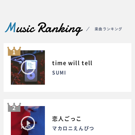
M
usic Ranking
楽曲ランキング
1
time will tell
SUMI
2
恋人ごっこ
マカロニえんぴつ