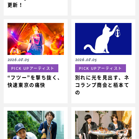
更新！
2026.08.05
2026.08.05
PICK UPアーティスト
PICK UPアーティスト
“フツー”を撃ち抜く、
別れに光を見出す、ネ
快速東京の痛快
コランプ商会と栢本て
の