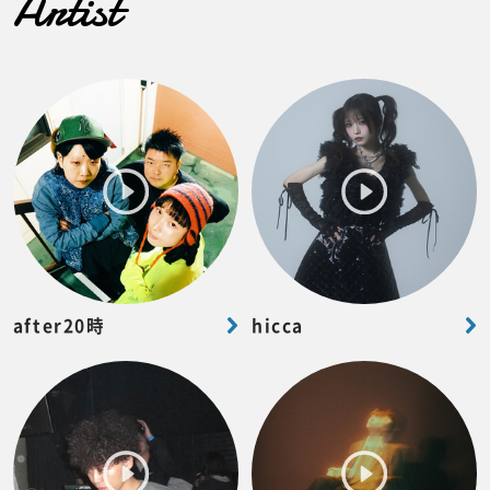
Artist
after20時
hicca