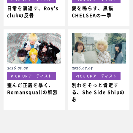
日常を裏返す、Roy’s
愛を鳴らす、黒猫
clubの反骨
CHELSEAの一撃
2026.08.05
2026.08.05
PICK UPアーティスト
PICK UPアーティスト
歪んだ正義を暴く、
別れをそっと肯定す
Romansquallの鮮烈
る、She Side Shipの
芯