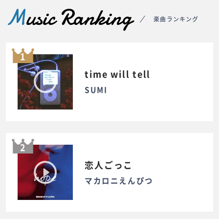
M
usic Ranking
楽曲ランキング
1
time will tell
SUMI
2
恋人ごっこ
マカロニえんぴつ