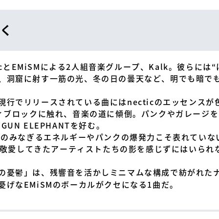
く
ticとEMiSMによる2人組音楽グループ、Kalk。彼らに
、洞窟に射す一筋の光、冬の日の曇天など、明でも暗で
行でリリースされている曲にはnecticのエッセンスが
ティブロックに触れ、音楽の道に傾倒。パンクやガレージ
LE GUN ELEPHANTを好む。
ールのみなぎるエネルギーやパンクの爆発力こそ表れてい
cが敬愛してきたアーティストたちの影を感じずにはいられ
の憂鬱」は、残響音を活かしミニマムな構成で紡がれた
げなEMiSMのボーカルがクセになる1曲だ。