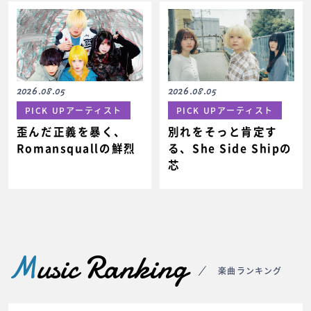
2026.08.05
2026.08.05
PICK UPアーティスト
PICK UPアーティスト
歪んだ正義を暴く、
別れをそっと肯定す
Romansquallの鮮烈
る、She Side Shipの
芯
M
usic Ranking
楽曲ランキング