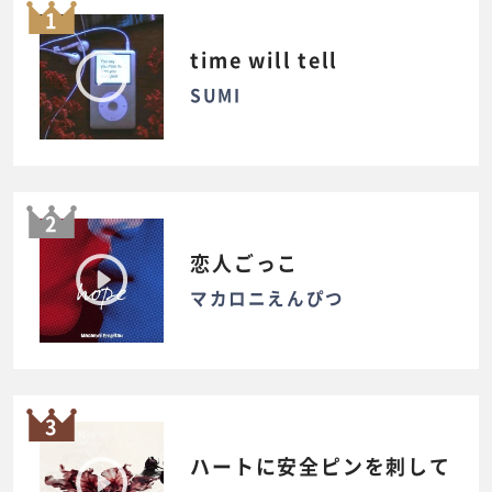
1
time will tell
SUMI
2
恋人ごっこ
マカロニえんぴつ
3
ハートに安全ピンを刺して