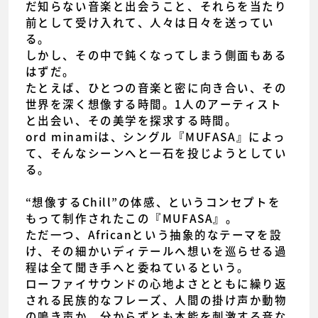
だ知らない音楽と出会うこと、それらを当たり
前として受け入れて、人々は日々を送ってい
る。
しかし、その中で鈍くなってしまう側面もある
はずだ。
たとえば、ひとつの音楽と密に向き合い、その
世界を深く想像する時間。1人のアーティスト
と出会い、その美学を探求する時間。
ord minamiは、シングル『MUFASA』によっ
て、そんなシーンへと一石を投じようとしてい
る。
“想像するChill”の体感、というコンセプトを
もって制作されたこの『MUFASA』。
ただ一つ、Africanという抽象的なテーマを設
け、その細かいディテールへ想いを巡らせる過
程は全て聞き手へと委ねているという。
ローファイサウンドの心地よさとともに繰り返
される民族的なフレーズ、人間の掛け声か動物
の鳴き声か、分からずとも本能を刺激する音な