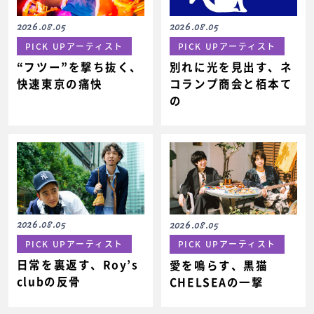
2026.08.05
2026.08.05
PICK UPアーティスト
PICK UPアーティスト
“フツー”を撃ち抜く、
別れに光を見出す、ネ
快速東京の痛快
コランプ商会と栢本て
の
2026.08.05
2026.08.05
PICK UPアーティスト
PICK UPアーティスト
日常を裏返す、Roy’s
愛を鳴らす、黒猫
clubの反骨
CHELSEAの一撃