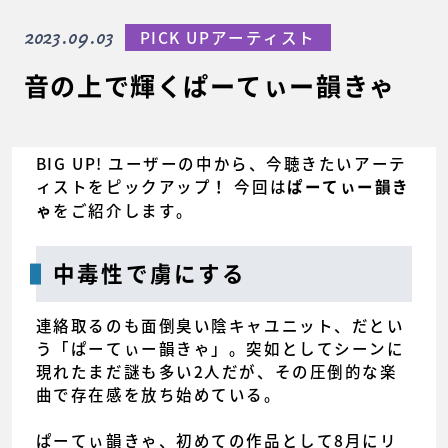
2023.09.03
PICK UPアーティスト
音の上で輝くぱーてぃー韻きゃ
BIG UP! ユーザーの中から、今聴きたいアーテ
ィストをピックアップ！ 今回は
ぱーてぃー韻き
をご紹介します。
ゃ
中毒性で虜にする
連絡取るのも面倒臭い陰キャユニット、だとい
う「ぱーてぃー韻きゃ」。突如としてシーンに
現れたまだ謎も多い2人だが、その圧倒的な楽
曲で存在感を放ち始めている。
ぱーてぃ韻きゃ、初めての作品として8月にリ