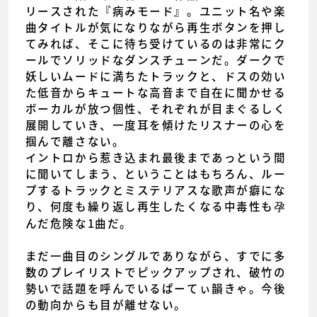
リースされた『病みモード』。ユニット名や楽
曲タイトルが気になりながら再生ボタンを押し
てみれば、そこに待ち受けているのは非常にク
ールでソリッドなダンスチューンだ。ダークで
妖しいムードに満ちたトラックと、ドスの効い
た低音からキュートな高音まで自在に聞かせる
ボーカルが放つ個性、それぞれが目まぐるしく
展開していき、一度耳を傾けたリスナーの心を
掴んで離さない。
イントロから惹き込まれ最後まであっという間
に聞いてしまう、ということはもちろん、ルー
プするトラックとミステリアスな歌声が癖にな
り、何度も繰り返し再生したくなる中毒性も孕
んだ危険な1曲だ。
まだ一曲目のシングルでありながら、すでに多
数のプレイリストでピックアップされ、破竹の
勢いで話題を呼んでいるぱーてぃ韻きゃ。今後
の動向からも目が離せない。