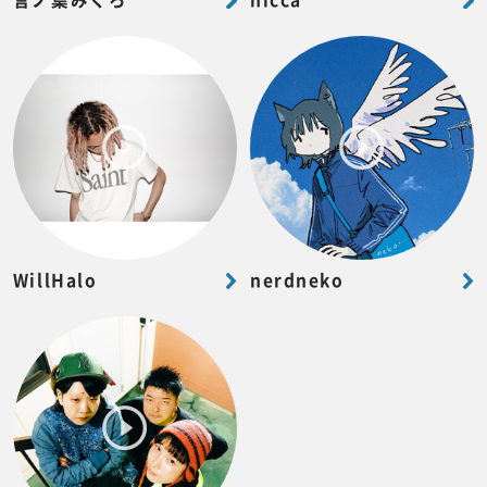
言ノ葉みくろ
hicca
WillHalo
nerdneko