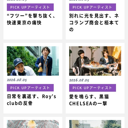
PICK UPアーティスト
PICK UPアーティスト
“フツー”を撃ち抜く、
別れに光を見出す、ネ
快速東京の痛快
コランプ商会と栢本て
の
2026.08.05
2026.08.05
PICK UPアーティスト
PICK UPアーティスト
日常を裏返す、Roy’s
愛を鳴らす、黒猫
clubの反骨
CHELSEAの一撃