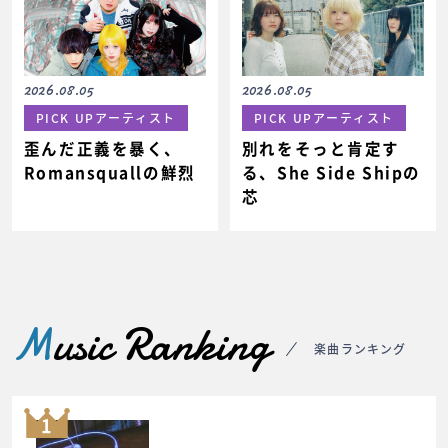
2026.08.05
2026.08.05
PICK UPアーティスト
PICK UPアーティスト
歪んだ正義を暴く、
別れをそっと肯定す
Romansquallの鮮烈
る、She Side Shipの
芯
M
usic Ranking
楽曲ランキング
1