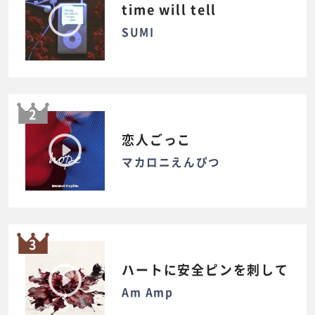
time will tell
SUMI
2
恋人ごっこ
マカロニえんぴつ
3
ハートに安全ピンを刺して
Am Amp