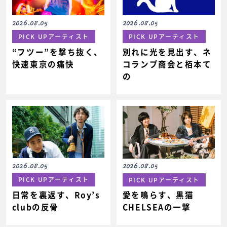
2026.08.05
2026.08.05
PICK UPアーティスト
PICK UPアーティスト
“フツー”を撃ち抜く、
別れに光を見出す、ネ
快速東京の痛快
コランプ商会と栢本て
の
2026.08.05
2026.08.05
PICK UPアーティスト
PICK UPアーティスト
日常を裏返す、Roy’s
愛を鳴らす、黒猫
clubの反骨
CHELSEAの一撃