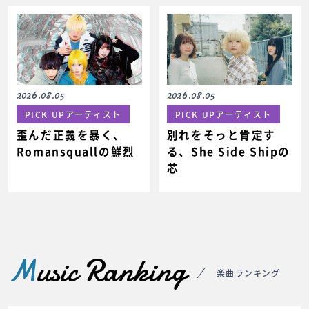
2026.08.05
2026.08.05
PICK UPアーティスト
PICK UPアーティスト
歪んだ正義を暴く、
別れをそっと肯定す
Romansquallの鮮烈
る、She Side Shipの
芯
M
usic Ranking
楽曲ランキング