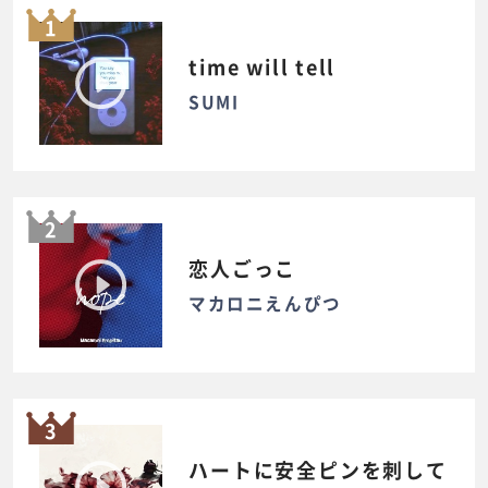
1
time will tell
SUMI
2
恋人ごっこ
マカロニえんぴつ
3
ハートに安全ピンを刺して