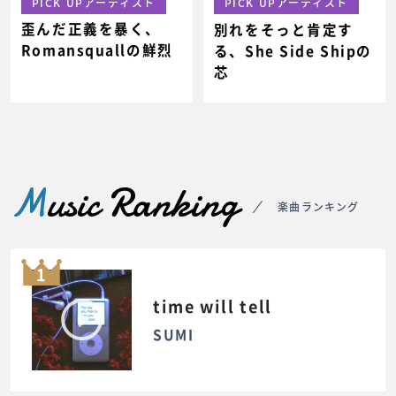
PICK UPアーティスト
PICK UPアーティスト
歪んだ正義を暴く、
別れをそっと肯定す
Romansquallの鮮烈
る、She Side Shipの
芯
M
usic Ranking
楽曲ランキング
1
time will tell
SUMI