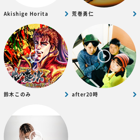
Akishige Horita
荒巻勇仁
鈴木このみ
after20時