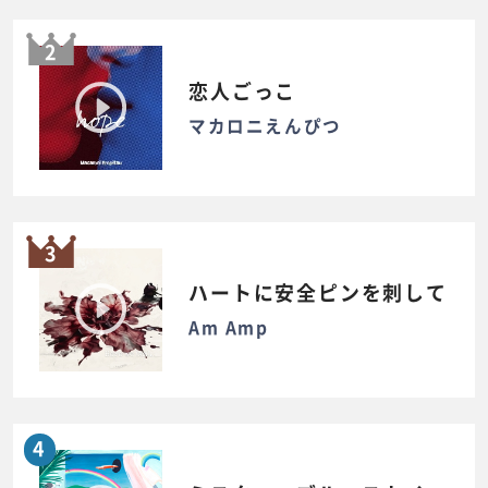
2
恋人ごっこ
マカロニえんぴつ
3
ハートに安全ピンを刺して
Am Amp
4