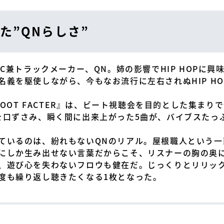
た”QNらしさ”
C兼トラックメーカー、QN。姉の影響でHIP HOPに興味
義を駆使しながら、今もなお流行に左右されぬHIP H
ROOT FACTER』は、ビート視聴会を目的とした集まり
を口ずさみ、瞬く間に出来上がった5曲が、バイブスたっ
ているのは、紛れもないQNのリアル。屋根職人という一
にしか生み出せない言葉だからこそ、リスナーの胸の奥
、遊び心を失わないフロウも健在だ。じっくりとリリッ
度も繰り返し聴きたくなる1枚となった。