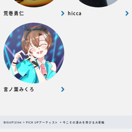
荒巻勇仁
hicca
言ノ葉みくろ
BIGUP!zine
PICK UPアーティスト
今こその凄みを帯びる大車輪