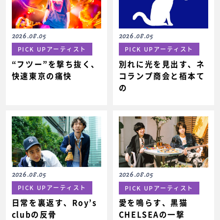
2026.08.05
2026.08.05
PICK UPアーティスト
PICK UPアーティスト
“フツー”を撃ち抜く、
別れに光を見出す、ネ
快速東京の痛快
コランプ商会と栢本て
の
2026.08.05
2026.08.05
PICK UPアーティスト
PICK UPアーティスト
日常を裏返す、Roy’s
愛を鳴らす、黒猫
clubの反骨
CHELSEAの一撃