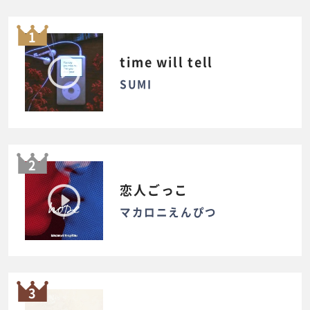
1
time will tell
SUMI
2
恋人ごっこ
マカロニえんぴつ
3