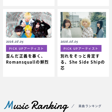
2026.08.05
2026.08.05
PICK UPアーティスト
PICK UPアーティスト
歪んだ正義を暴く、
別れをそっと肯定す
Romansquallの鮮烈
る、She Side Shipの
芯
M
usic Ranking
楽曲ランキング