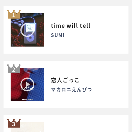
1
time will tell
SUMI
2
恋人ごっこ
マカロニえんぴつ
3