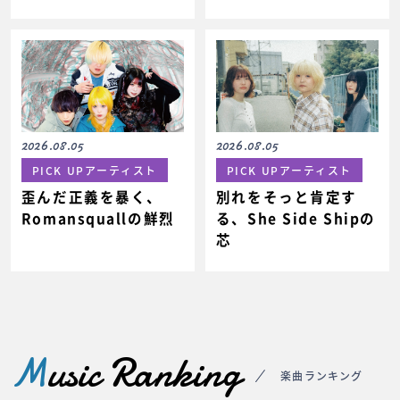
2026.08.05
2026.08.05
PICK UPアーティスト
PICK UPアーティスト
歪んだ正義を暴く、
別れをそっと肯定す
Romansquallの鮮烈
る、She Side Shipの
芯
M
usic Ranking
楽曲ランキング