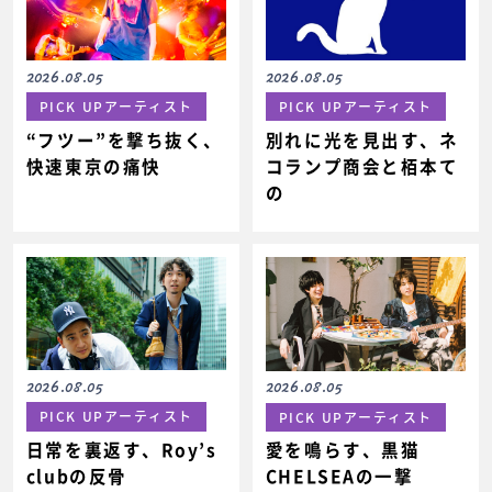
2026.08.05
2026.08.05
PICK UPアーティスト
PICK UPアーティスト
“フツー”を撃ち抜く、
別れに光を見出す、ネ
快速東京の痛快
コランプ商会と栢本て
の
2026.08.05
2026.08.05
PICK UPアーティスト
PICK UPアーティスト
日常を裏返す、Roy’s
愛を鳴らす、黒猫
clubの反骨
CHELSEAの一撃