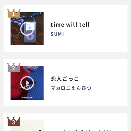
1
time will tell
SUMI
2
恋人ごっこ
マカロニえんぴつ
3