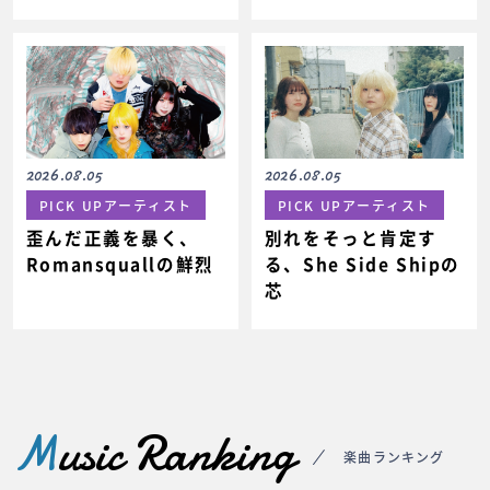
2026.08.05
2026.08.05
PICK UPアーティスト
PICK UPアーティスト
歪んだ正義を暴く、
別れをそっと肯定す
Romansquallの鮮烈
る、She Side Shipの
芯
M
usic Ranking
楽曲ランキング