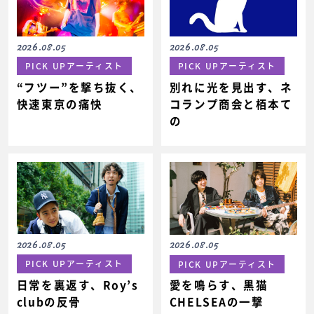
2026.08.05
2026.08.05
PICK UPアーティスト
PICK UPアーティスト
“フツー”を撃ち抜く、
別れに光を見出す、ネ
快速東京の痛快
コランプ商会と栢本て
の
2026.08.05
2026.08.05
PICK UPアーティスト
PICK UPアーティスト
日常を裏返す、Roy’s
愛を鳴らす、黒猫
clubの反骨
CHELSEAの一撃