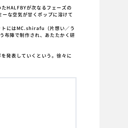
HALFBYが次なるフェーズの
ミーな空気が甘くポップに溶けて
にはMC.shirafu（片想い／う
Yという布陣で制作され、あたたかく研
群を発表していくという。徐々に