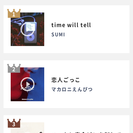
1
time will tell
SUMI
2
恋人ごっこ
マカロニえんぴつ
3