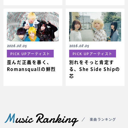
2026.08.05
2026.08.05
PICK UPアーティスト
PICK UPアーティスト
歪んだ正義を暴く、
別れをそっと肯定す
Romansquallの鮮烈
る、She Side Shipの
芯
M
usic Ranking
楽曲ランキング