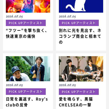
2026.08.05
2026.08.05
PICK UPアーティスト
PICK UPアーティスト
“フツー”を撃ち抜く、
別れに光を見出す、ネ
快速東京の痛快
コランプ商会と栢本て
の
2026.08.05
2026.08.05
PICK UPアーティスト
PICK UPアーティスト
日常を裏返す、Roy’s
愛を鳴らす、黒猫
clubの反骨
CHELSEAの一撃