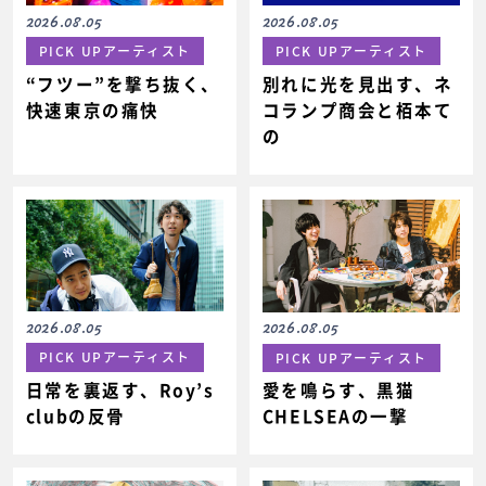
2026.08.05
2026.08.05
PICK UPアーティスト
PICK UPアーティスト
“フツー”を撃ち抜く、
別れに光を見出す、ネ
快速東京の痛快
コランプ商会と栢本て
の
2026.08.05
2026.08.05
PICK UPアーティスト
PICK UPアーティスト
日常を裏返す、Roy’s
愛を鳴らす、黒猫
clubの反骨
CHELSEAの一撃