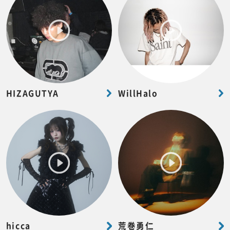
HIZAGUTYA
WillHalo
hicca
荒巻勇仁