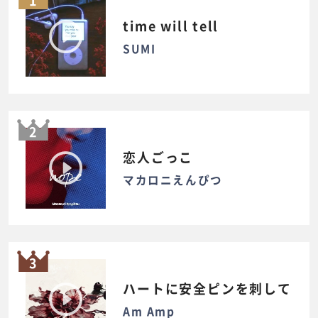
1
time will tell
SUMI
2
恋人ごっこ
マカロニえんぴつ
3
ハートに安全ピンを刺して
Am Amp