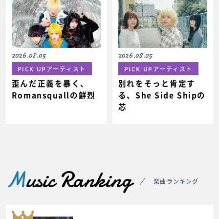
2026.08.05
2026.08.05
PICK UPアーティスト
PICK UPアーティスト
歪んだ正義を暴く、
別れをそっと肯定す
Romansquallの鮮烈
る、She Side Shipの
芯
M
usic Ranking
楽曲ランキング