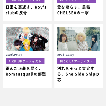
日常を裏返す、Roy’s
愛を鳴らす、黒猫
clubの反骨
CHELSEAの一撃
2026.08.05
2026.08.05
PICK UPアーティスト
PICK UPアーティスト
歪んだ正義を暴く、
別れをそっと肯定す
Romansquallの鮮烈
る、She Side Shipの
芯