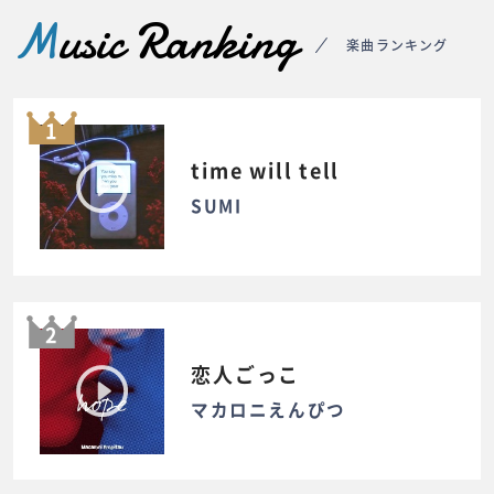
M
usic Ranking
楽曲ランキング
1
time will tell
SUMI
2
恋人ごっこ
マカロニえんぴつ