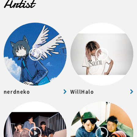
Artist
nerdneko
WillHalo