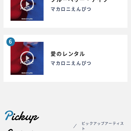
マカロニえんぴつ
6
愛のレンタル
マカロニえんぴつ
P
ickup
ピックアップアーティス
ト