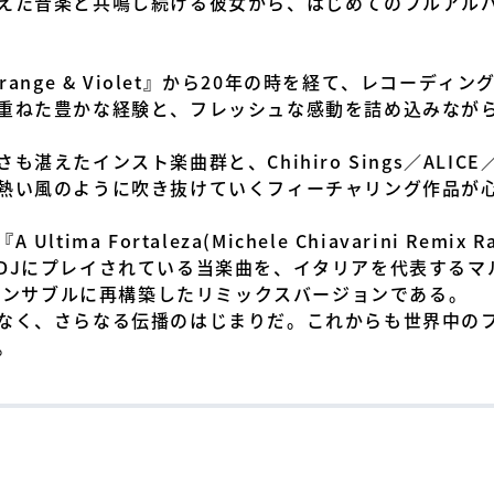
た音楽と共鳴し続ける彼女から、はじめてのフルアルバム『
range & Violet』から20年の時を経て、レコーディ
重ねた豊かな経験と、フレッシュな感動を詰め込みながら
湛えたインスト楽曲群と、Chihiro Sings／ALIC
熱い風のように吹き抜けていくフィーチャリング作品が
ma Fortaleza(Michele Chiavarini Remix 
DJにプレイされている当楽曲を、イタリアを代表するマ
nがよりダンサブルに再構築したリミックスバージョンである。
なく、さらなる伝播のはじまりだ。これからも世界中の
。