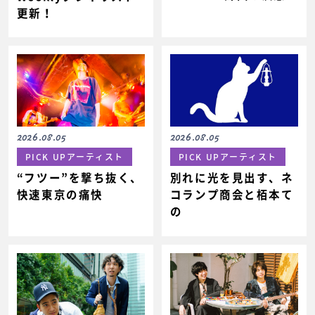
更新！
2026.08.05
2026.08.05
PICK UPアーティスト
PICK UPアーティスト
“フツー”を撃ち抜く、
別れに光を見出す、ネ
快速東京の痛快
コランプ商会と栢本て
の