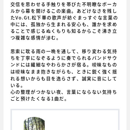
交信を思わせる手触りを帯びた不明瞭なボーカ
ルから幕を開けるこの楽曲。あどけなさを残し
たVo.Gt.松下華の歌声が紡ぐまっすぐな言葉の
中には、孤独から生まれる安心も、誰かを求め
ることで感じるぬくもりも知るからこそ沸き立
つ複雑な感情が滲む。
思索に耽る雨の一晩を通して、移り変わる気持
ちを丁寧になぞるように奏でられるバンドサウ
ンドには繊細なやわらかさが宿る。曖昧なもの
は曖昧なまま抱きながらも、ときに鋭く強く揺
れる想いからも目を逸らさず、誠実に音にして
いる。
心の整理がつかない夜、言葉にならない気持ち
ごと預けたくなる1曲だ。