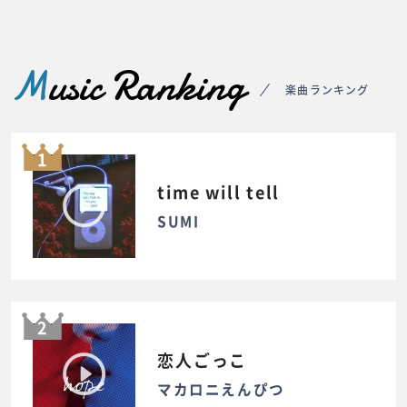
M
usic Ranking
楽曲ランキング
1
time will tell
SUMI
2
恋人ごっこ
マカロニえんぴつ