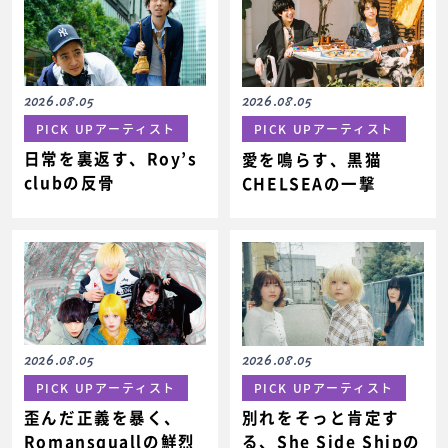
2026.08.05
2026.08.05
PICK UPアーティスト
PICK UPアーティスト
日常を裏返す、Roy’s
愛を鳴らす、黒猫
clubの反骨
CHELSEAの一撃
2026.08.05
2026.08.05
PICK UPアーティスト
PICK UPアーティスト
歪んだ正義を暴く、
別れをそっと肯定す
Romansquallの鮮烈
る、She Side Shipの