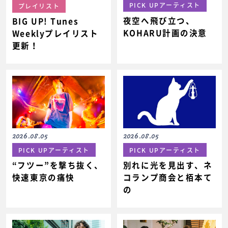
PICK UPアーティスト
プレイリスト
夜空へ飛び立つ、
BIG UP! Tunes
KOHARU計画の決意
Weeklyプレイリスト
更新！
2026.08.05
2026.08.05
PICK UPアーティスト
PICK UPアーティスト
“フツー”を撃ち抜く、
別れに光を見出す、ネ
快速東京の痛快
コランプ商会と栢本て
の