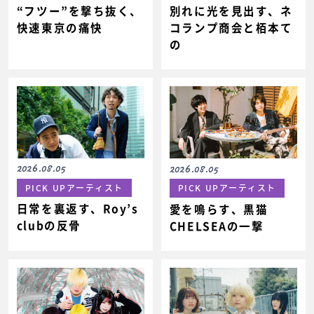
“フツー”を撃ち抜く、
別れに光を見出す、ネ
快速東京の痛快
コランプ商会と栢本て
の
2026.08.05
2026.08.05
PICK UPアーティスト
PICK UPアーティスト
日常を裏返す、Roy’s
愛を鳴らす、黒猫
clubの反骨
CHELSEAの一撃