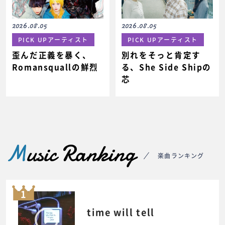
2026.08.05
2026.08.05
PICK UPアーティスト
PICK UPアーティスト
歪んだ正義を暴く、
別れをそっと肯定す
Romansquallの鮮烈
る、She Side Shipの
芯
M
usic Ranking
楽曲ランキング
1
time will tell