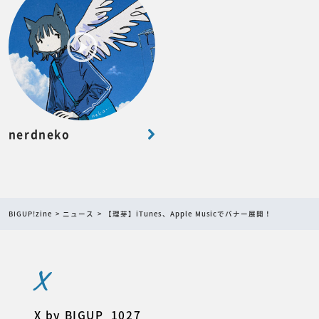
nerdneko
BIGUP!zine
ニュース
【理芽】iTunes、Apple Musicでバナー展開！
X
X by BIGUP_1027