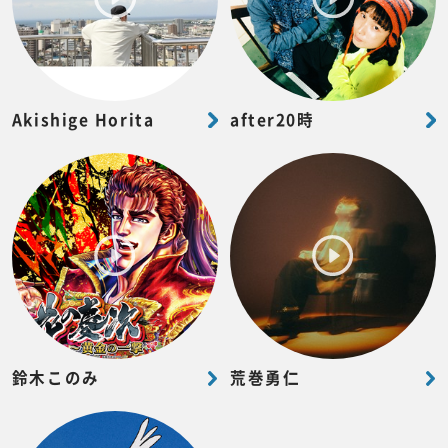
Akishige Horita
after20時
鈴木このみ
荒巻勇仁