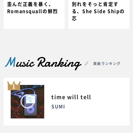
歪んだ正義を暴く、
別れをそっと肯定す
Romansquallの鮮烈
る、She Side Shipの
芯
M
usic Ranking
楽曲ランキング
1
time will tell
SUMI