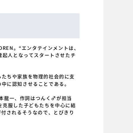
LDREN。“エンタテインメントは、
nが発起人となってスタートさせたチ
もたちや家族を物理的社会的に支
の中に認知させることである。
坂本龍一、作詞はつんく♂が担当
を克服した子どもたちを中心に結
寄付されるそうなので、とびきり