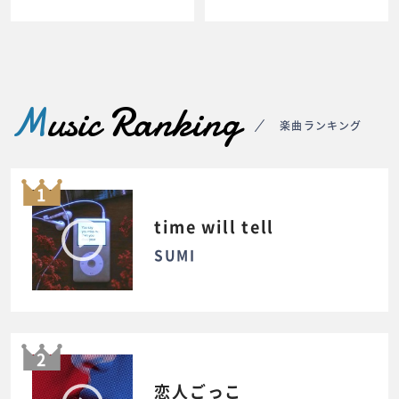
M
usic Ranking
楽曲ランキング
1
time will tell
SUMI
2
恋人ごっこ