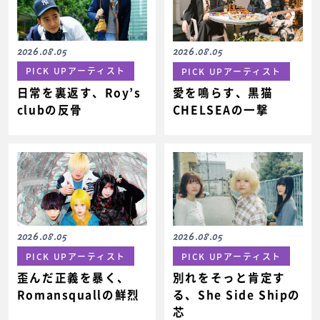
2026.08.05
2026.08.05
PICK UPアーティスト
PICK UPアーティスト
日常を裏返す、Roy’s
愛を鳴らす、黒猫
clubの反骨
CHELSEAの一撃
2026.08.05
2026.08.05
PICK UPアーティスト
PICK UPアーティスト
歪んだ正義を暴く、
別れをそっと肯定す
Romansquallの鮮烈
る、She Side Shipの
芯