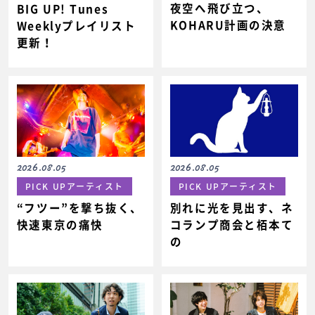
夜空へ飛び立つ、
BIG UP! Tunes
KOHARU計画の決意
Weeklyプレイリスト
更新！
2026.08.05
2026.08.05
PICK UPアーティスト
PICK UPアーティスト
“フツー”を撃ち抜く、
別れに光を見出す、ネ
快速東京の痛快
コランプ商会と栢本て
の