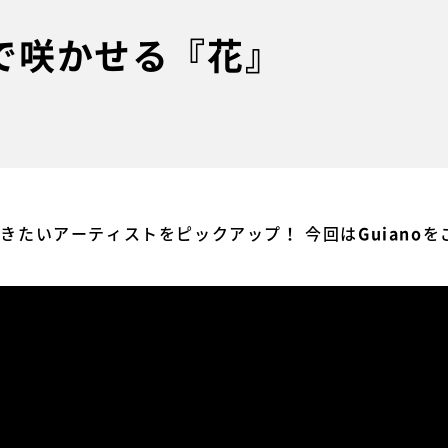
点で咲かせる『花』
今聴きたいアーティストをピックアップ！ 今回は
を
Guiano