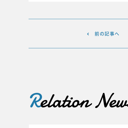
前の記事へ
R
elation New