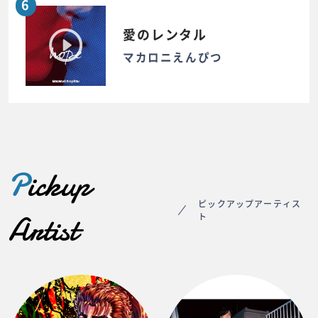
6
愛のレンタル
マカロニえんぴつ
P
ickup
ピックアップアーティス
Artist
ト