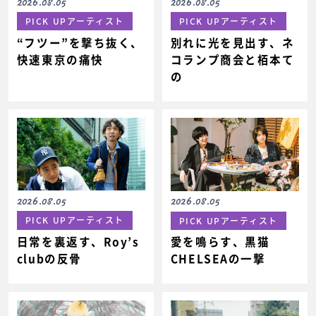
2026.08.05
2026.08.05
PICK UPアーティスト
PICK UPアーティスト
“フツー”を撃ち抜く、
別れに光を見出す、ネ
快速東京の痛快
コランプ商会と栢本て
の
2026.08.05
2026.08.05
PICK UPアーティスト
PICK UPアーティスト
日常を裏返す、Roy’s
愛を鳴らす、黒猫
clubの反骨
CHELSEAの一撃