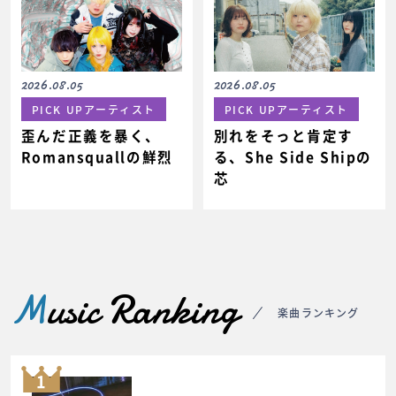
2026.08.05
2026.08.05
PICK UPアーティスト
PICK UPアーティスト
歪んだ正義を暴く、
別れをそっと肯定す
Romansquallの鮮烈
る、She Side Shipの
芯
M
usic Ranking
楽曲ランキング
1