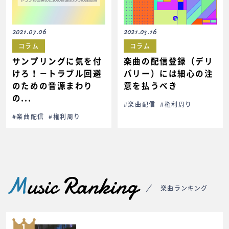
2021.07.06
2021.03.16
コラム
コラム
サンプリングに気を付
楽曲の配信登録（デリ
けろ！－トラブル回避
バリー）には細心の注
のための音源まわり
意を払うべき
の...
#楽曲配信
#権利周り
#楽曲配信
#権利周り
M
usic Ranking
楽曲ランキング
1