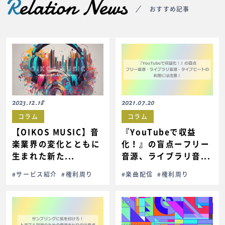
R
elation News
おすすめ記事
2023.12.18
2021.07.20
コラム
コラム
【OIKOS MUSIC】音
『YouTubeで収益
楽業界の変化とともに
化！』の盲点ーフリー
生まれた新た...
音源、ライブラリ音...
#サービス紹介
#権利周り
#楽曲配信
#権利周り