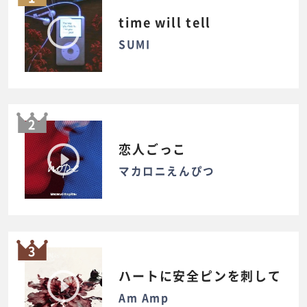
time will tell
SUMI
2
恋人ごっこ
マカロニえんぴつ
3
ハートに安全ピンを刺して
Am Amp