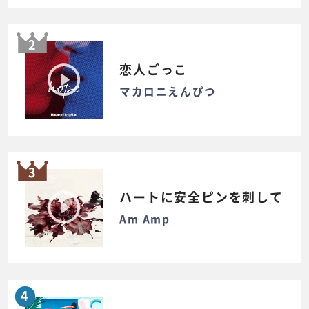
2
恋人ごっこ
マカロニえんぴつ
3
ハートに安全ピンを刺して
Am Amp
4