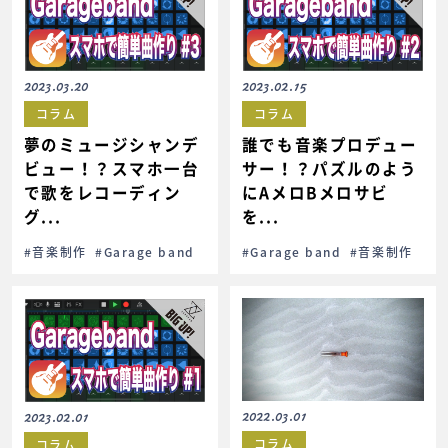
2023.03.20
2023.02.15
コラム
コラム
夢のミュージシャンデ
誰でも音楽プロデュー
ビュー！？スマホ一台
サー！？パズルのよう
で歌をレコーディン
にAメロBメロサビ
グ...
を...
#音楽制作
#Garage band
#Garage band
#音楽制作
2022.03.01
2023.02.01
コラム
コラム