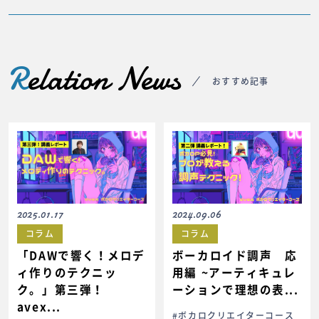
R
elation News
おすすめ記事
2025.01.17
2024.09.06
コラム
コラム
「DAWで響く！メロデ
ボーカロイド調声 応
ィ作りのテクニッ
用編 ~アーティキュレ
ク。」第三弾！
ーションで理想の表...
avex...
#ボカロクリエイターコース